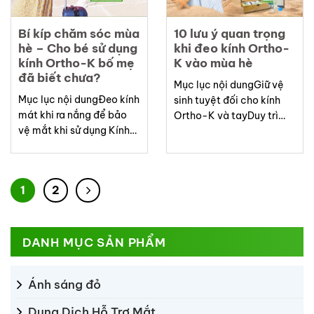
Bí kíp chăm sóc mùa
10 lưu ý quan trọng
hè – Cho bé sử dụng
khi đeo kính Ortho-
kính Ortho-K bố mẹ
K vào mùa hè
đã biết chưa?
Mục lục nội dungGiữ vệ
Mục lục nội dungĐeo kính
sinh tuyệt đối cho kính
mát khi ra nắng để bảo
Ortho-K và tayDuy trì
vệ mắt khi sử dụng Kính
giấc ngủ đúng giờ, đủ
Ortho-KNhỏ nước mắt
giấcCẩn trọng với các
nhân tạo khi thấy khô,
hoạt động ngoài trờiCẩn
cộmGiới hạn thời gian
trọng khi đi du lịchTheo
1
2
dùng thiết bị điện tửĂn
dõi dấu hiệu bất thường ở
uống đủ chất, đặc biệt
mắtĐừng “mượn” kính
thực phẩm giàu vitamin
Ortho-K của người khác
A, luteinXem xét cho con
để dùng nếu quên mang...
DANH MỤC SẢN PHẨM
sử dụng...
Ánh sáng đỏ
Dung Dịch Hỗ Trợ Mắt