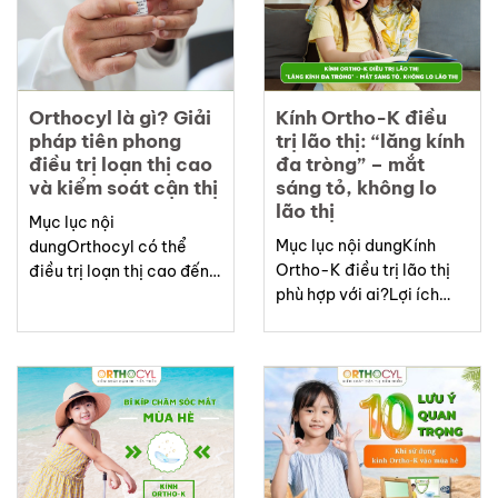
duyệtOrtho-K tại Việt
K (Orthokeratology lens),
Nam – Phân phối các
hay còn gọi là “kính chỉnh
thương hiệu kính được
hình giác mạc ban đêm”,
FDA/CFS phê
là loại kính áp tròng...
duyệtListOrtho-K
Orthocyl là gì? Giải
Kính Ortho-K điều
(Orthokeratology) là
pháp tiên phong
trị lão thị: “lăng kính
phương pháp...
điều trị loạn thị cao
đa tròng” – mắt
và kiểm soát cận thị
sáng tỏ, không lo
lão thị
Mục lục nội
Mục lục nội dungKính
dungOrthocyl có thể
Ortho-K điều trị lão thị
điều trị loạn thị cao đến
phù hợp với ai?Lợi ích
mức nào?Đặc điểm nổi
của Kính Ortho-K điều trị
bật của kính OrthocylTS.
lão thịListKính Ortho-K
Nguyễn Hồ Hải – Người
không chỉ được biết đến
tiên phong mang Ortho-
như một giải pháp kiểm
K về Việt NamOrthocyl –
soát cận thị cho trẻ em,
Giải pháp toàn diện cho
mà hiện nay còn mở ra
loạn thị cao và cận thị
một hướng đi mới trong
tiến triểnListOrthocyl là
hỗ...
dòng kính tiếp...