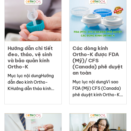
Nguyen – The Pioneer
AuraD.S.D.O là gì?Hiệu
Who Brought Ortho-K to
quả kiểm soát tiến triển
VietnamOrthocyl — A
cận thị đáng kinh
Comprehensive Solution
ngạcPhạm vi ứng dụng
for High Astigmatism and
rộng rãi: Phù hợp với mọi
Progressive
lứa...
MyopiaListOrthocyl is a
special type of rigid
Hướng dẫn chi tiết
Các dòng kính
contact lens designed by
đeo, tháo, vệ sinh
Ortho-K được FDA
Dr. Liberty Hai Ho...
và bảo quản kính
(Mỹ)/ CFS
Ortho-K
(Canada) phê duyệt
an toàn
Mục lục nội dungHướng
Mục lục nội dungVì sao
dẫn đeo kính Ortho-
FDA (Mỹ) CFS (Canada)
KHướng dẫn tháo kính
phê duyệt kính Ortho-K
Ortho-KVideo hướng dẫn
quan trọng?Các dòng
chi tiếtVệ sinh kính
kính Ortho-K được FDA
Ortho-KBảo quản kính
phê duyệt phổ biếnƯu
Ortho-KMẹo nhỏ giúp
điểm của kính Ortho-K
bạn sử dụng kính Ortho-K
được FDA phê
hiệu quảListKính Ortho-