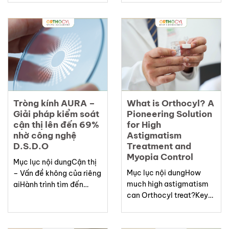
cận thịTròng kính Aura-
thườngCơ chế hoạt động
Công nghệ đỉnh cao
của tròng kính Aura: Kiểm
trong kiểm soát và phòng
soát từ gốc quá trình kéo
ngừa cận thịƯu điểm
dài trục nhãn cầu...
công nghệ của AuraHiệu
quả phòng ngừa – các số
liệu chứng minhĐối...
Tròng kính AURA –
What is Orthocyl? A
Giải pháp kiểm soát
Pioneering Solution
cận thị lên đến 69%
for High
nhờ công nghệ
Astigmatism
D.S.D.O
Treatment and
Myopia Control
Mục lục nội dungCận thị
Mục lục nội dungHow
– Vấn đề không của riêng
much high astigmatism
aiHành trình tìm đến
can Orthocyl treat?Key
tròng kính AURACông
Features of Orthocyl
nghệ D.S.D.O – Chìa
LensesDr. Liberty Hai Ho
khóa vàng của tròng kính