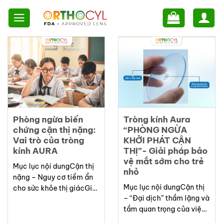
Skip
to
content
Phòng ngừa biến
Tròng kính Aura
chứng cận thị nặng:
“PHÒNG NGỪA
Vai trò của tròng
KHỞI PHÁT CẬN
kính AURA
THỊ”- Giải pháp bảo
vệ mắt sớm cho trẻ
Mục lục nội dungCận thị
nhỏ
nặng – Nguy cơ tiềm ẩn
Mục lục nội dungCận thị
cho sức khỏe thị giácGiải
– “Đại dịch” thầm lặng và
pháp khoa học trong
tầm quan trọng của việc
kiểm soát cận thị – Cần
phòng ngừa khởi phát
hơn một cặp kính thông