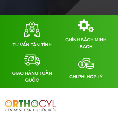
CHÍNH SÁCH MINH
TƯ VẤN TẬN TÌNH
BẠCH
GIAO HÀNG TOÀN
CHI PHÍ HỢP LÝ
QUỐC