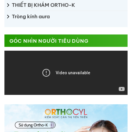
THIẾT BỊ KHÁM ORTHO-K
Tròng kính aura
GÓC NHÌN NGƯỜI TIÊU DÙNG