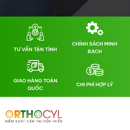
CHÍNH SÁCH MINH
TƯ VẤN TẬN TÌNH
BẠCH
GIAO HÀNG TOÀN
CHI PHÍ HỢP LÝ
QUỐC