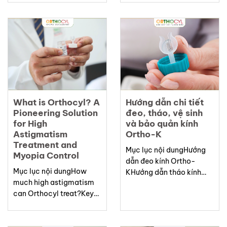
cận thịTròng kính Aura-
khóa vàng của tròng kính
Công nghệ đỉnh cao
AuraD.S.D.O là gì?Hiệu
trong kiểm soát và phòng
quả kiểm soát tiến triển
ngừa cận thịƯu điểm
cận thị đáng kinh
công nghệ của AuraHiệu
ngạcPhạm vi ứng dụng
quả phòng ngừa – các số
rộng rãi: Phù hợp với mọi
liệu chứng minhĐối...
lứa...
What is Orthocyl? A
Hướng dẫn chi tiết
Pioneering Solution
đeo, tháo, vệ sinh
for High
và bảo quản kính
Astigmatism
Ortho-K
Treatment and
Mục lục nội dungHướng
Myopia Control
dẫn đeo kính Ortho-
Mục lục nội dungHow
KHướng dẫn tháo kính
much high astigmatism
Ortho-KVideo hướng dẫn
can Orthocyl treat?Key
chi tiếtVệ sinh kính
Features of Orthocyl
Ortho-KBảo quản kính
LensesDr. Liberty Hai Ho
Ortho-KMẹo nhỏ giúp