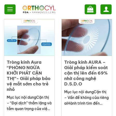
Skip
to
content
Tròng kính Aura
Tròng kính AURA –
“PHÒNG NGỪA
Giải pháp kiểm soát
KHỞI PHÁT CẬN
cận thị lên đến 69%
THỊ”- Giải pháp bảo
nhờ công nghệ
vệ mắt sớm cho trẻ
D.S.D.O
nhỏ
Mục lục nội dungCận thị
Mục lục nội dungCận thị
– Vấn đề không của riêng
– “Đại dịch” thầm lặng và
aiHành trình tìm đến
tầm quan trọng của việc
tròng kính AURACông
phòng ngừa khởi phát
nghệ D.S.D.O – Chìa