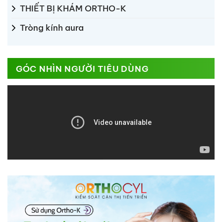
THIẾT BỊ KHÁM ORTHO-K
Tròng kính aura
GÓC NHÌN NGƯỜI TIÊU DÙNG