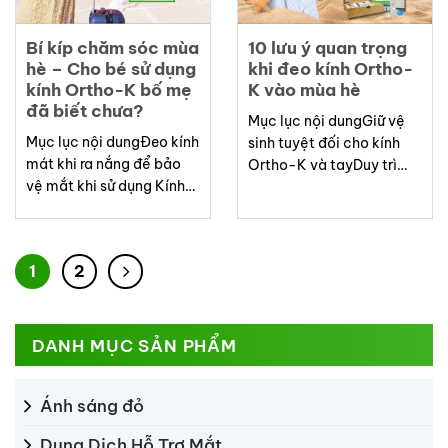
Nam –...
Bí kíp chăm sóc mùa
10 lưu ý quan trọng
hè – Cho bé sử dụng
khi đeo kính Ortho-
kính Ortho-K bố mẹ
K vào mùa hè
đã biết chưa?
Mục lục nội dungGiữ vệ
Mục lục nội dungĐeo kính
sinh tuyệt đối cho kính
mát khi ra nắng để bảo
Ortho-K và tayDuy trì
vệ mắt khi sử dụng Kính
giấc ngủ đúng giờ, đủ
Ortho-KNhỏ nước mắt
giấcCẩn trọng với các
nhân tạo khi thấy khô,
hoạt động ngoài trờiCẩn
cộmGiới hạn thời gian
trọng khi đi du lịchTheo
1
2
dùng thiết bị điện tửĂn
dõi dấu hiệu bất thường ở
uống đủ chất, đặc biệt
mắtĐừng “mượn” kính
thực phẩm giàu vitamin
Ortho-K của người khác
A, luteinXem xét cho con
để dùng nếu quên mang...
DANH MỤC SẢN PHẨM
sử dụng...
Ánh sáng đỏ
Dung Dịch Hỗ Trợ Mắt