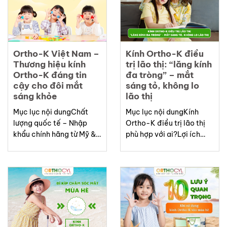
duyệtOrtho-K tại Việt
loạn thị cao và cận thị
Nam – Phân phối các
tiến triểnListOrthocyl là
thương hiệu kính được
dòng kính tiếp...
FDA/CFS phê
duyệtListOrtho-K
Ortho-K Việt Nam –
Kính Ortho-K điều
(Orthokeratology) là
Thương hiệu kính
trị lão thị: “lăng kính
phương pháp...
Ortho-K đáng tin
đa tròng” – mắt
cậy cho đôi mắt
sáng tỏ, không lo
sáng khỏe
lão thị
Mục lục nội dungChất
Mục lục nội dungKính
lượng quốc tế – Nhập
Ortho-K điều trị lão thị
khẩu chính hãng từ Mỹ &
phù hợp với ai?Lợi ích
CanadaThương hiệu kính
của Kính Ortho-K điều trị
Ortho-K nổi tiếng hàng
lão thịListKính Ortho-K
đầu thế giớiĐội ngũ
không chỉ được biết đến
chuyên gia Ortho-K hàng
như một giải pháp kiểm
đầu Việt NamDịch vụ
soát cận thị cho trẻ em,
hoàn hảo – Chính sách hỗ
mà hiện nay còn mở ra
trợ tận tâmKho kính
một hướng đi mới trong
Ortho-K lớn nhất Việt
hỗ...