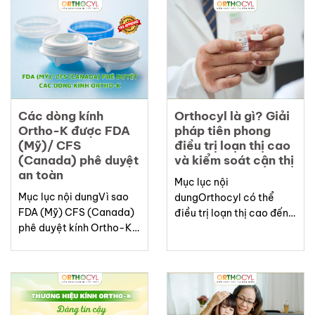
Nguyen – The Pioneer
bạn sử dụng kính Ortho-K
Who Brought Ortho-K to
hiệu quảListKính Ortho-
VietnamOrthocyl — A
K (Orthokeratology lens),
Comprehensive Solution
hay còn gọi là “kính chỉnh
for High Astigmatism and
hình giác mạc ban đêm”,
Progressive
là loại kính áp tròng...
MyopiaListOrthocyl is a
special type of rigid
Các dòng kính
Orthocyl là gì? Giải
contact lens designed by
Ortho-K được FDA
pháp tiên phong
Dr. Liberty Hai Ho...
(Mỹ)/ CFS
điều trị loạn thị cao
(Canada) phê duyệt
và kiểm soát cận thị
an toàn
Mục lục nội
Mục lục nội dungVì sao
dungOrthocyl có thể
FDA (Mỹ) CFS (Canada)
điều trị loạn thị cao đến
phê duyệt kính Ortho-K
mức nào?Đặc điểm nổi
quan trọng?Các dòng
bật của kính OrthocylTS.
kính Ortho-K được FDA
Nguyễn Hồ Hải – Người
phê duyệt phổ biếnƯu
tiên phong mang Ortho-
điểm của kính Ortho-K
K về Việt NamOrthocyl –
được FDA phê
Giải pháp toàn diện cho