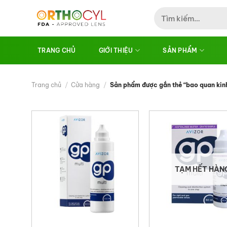
Skip
Tìm
to
kiếm:
content
TRANG CHỦ
GIỚI THIỆU
SẢN PHẨM
Trang chủ
/
Cửa hàng
/
Sản phẩm được gắn thẻ “bao quan kin
TẠM HẾT HÀN