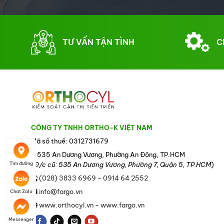
TƯ VẤN TẬN TÌNH
C
CÔNG TY TNHH ORTHO-K VIỆT NAM
Mã số thuế: 0312731679
535 An Dương Vương, Phường An Đông, TP.HCM
(
Đ/c cũ: 535 An Dương Vương, Phường 7, Quận 5, TP.HCM
)
Tìm đường
(028) 3833 6969
-
0914 64 2552
info@fargo.vn
Chat Zalo
www.orthocyl.vn
-
www.fargo.vn
Messenger