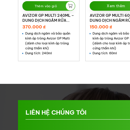
Xem thêm
Thêm vào giỏ
AVIZOR GP MULTI 240ML –
AVIZOR GP MULTI 60
DUNG DỊCH NGÂM RỬA
DUNG DỊCH NGÂM R
KÍNH
KÍNH
370.000
₫
150.000
₫
Dung dịch ngâm và bảo quản
Dung dịch ngâm và bảo
kính áp tròng Avizor GP Multi
kính áp tròng Avizor GP 
(dành cho loại kính áp tròng
(dành cho loại kính áp t
cứng thấm khí)
cứng thấm khí)
Dung tích: 240ml
Dung tích: 60ml
LIÊN HỆ CHÚNG TÔI