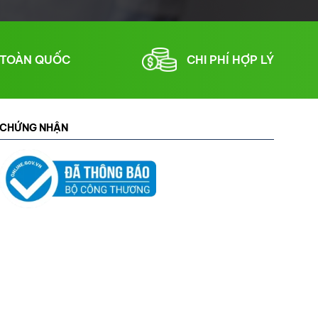
 TOÀN QUỐC
CHI PHÍ HỢP LÝ
CHỨNG NHẬN