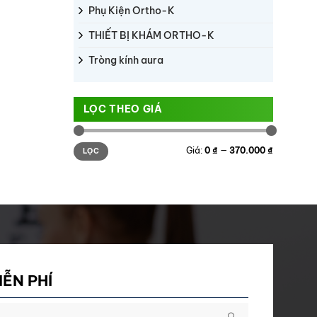
Phụ Kiện Ortho-K
THIẾT BỊ KHÁM ORTHO-K
Tròng kính aura
LỌC THEO GIÁ
Giá
Giá
Giá:
0 ₫
—
370.000 ₫
LỌC
thấp
cao
nhất
nhất
IỄN PHÍ