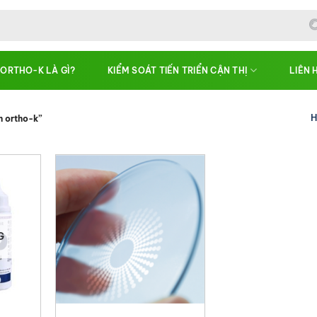
ORTHO-K LÀ GÌ?
KIỂM SOÁT TIẾN TRIỂN CẬN THỊ
LIÊN 
H
h ortho-k”
G