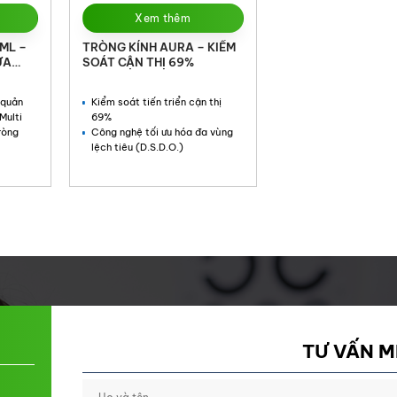
Xem thêm
ML –
TRÒNG KÍNH AURA – KIỂM
ỬA
SOÁT CẬN THỊ 69%
 quản
Kiểm soát tiến triển cận thị
Multi
69%
ròng
Công nghệ tối ưu hóa đa vùng
lệch tiêu (D.S.D.O.)
TƯ VẤN M