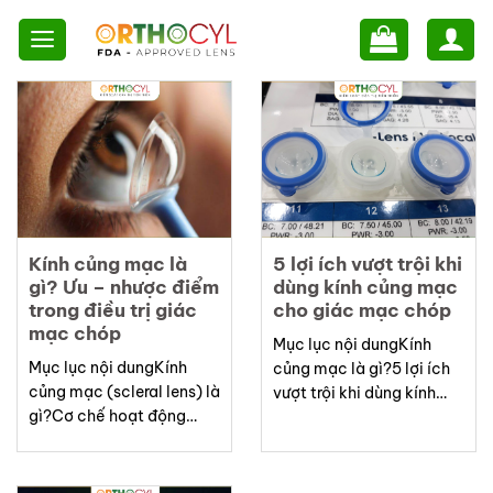
Skip
to
content
Kính củng mạc là
5 lợi ích vượt trội khi
gì? Ưu – nhược điểm
dùng kính củng mạc
trong điều trị giác
cho giác mạc chóp
mạc chóp
Mục lục nội dungKính
Mục lục nội dungKính
củng mạc là gì?5 lợi ích
củng mạc (scleral lens) là
vượt trội khi dùng kính
gì?Cơ chế hoạt động
củng mạc cho giác mạc
trong điều trị Giác mạc
chóp1. Thị lực sắc nét và
chópƯu điểm vượt trội
ổn định tuyệt vời2. Sự
của kính củng mạc1. Cải
thoải mái vượt trội3.