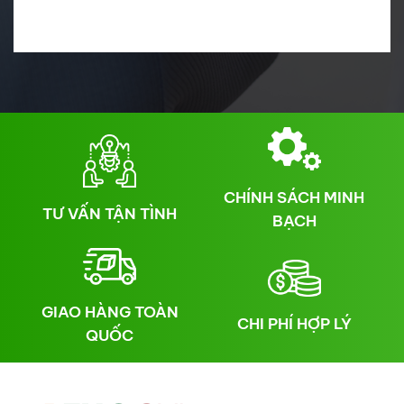
CHÍNH SÁCH MINH
TƯ VẤN TẬN TÌNH
BẠCH
GIAO HÀNG TOÀN
CHI PHÍ HỢP LÝ
QUỐC