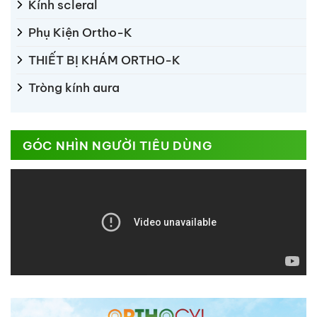
Kính scleral
Phụ Kiện Ortho-K
THIẾT BỊ KHÁM ORTHO-K
Tròng kính aura
GÓC NHÌN NGƯỜI TIÊU DÙNG