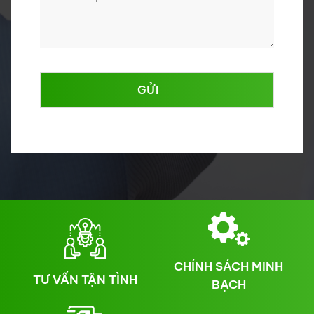
GỬI
CHÍNH SÁCH MINH
TƯ VẤN TẬN TÌNH
BẠCH