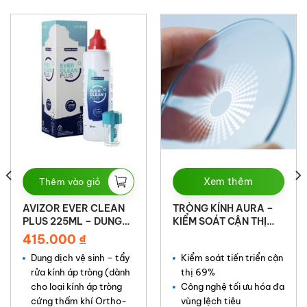
Xem thêm
Thêm vào giỏ
AVIZOR EVER CLEAN
TRÒNG KÍNH AURA –
PLUS 225ML – DUNG
KIỂM SOÁT CẬN THỊ
DỊCH VỆ SINH LENSES
69%
415.000
₫
Dung dịch vệ sinh – tẩy
Kiểm soát tiến triển cận
rửa kính áp tròng (dành
thị 69%
cho loại kính áp tròng
Công nghệ tối ưu hóa đa
cứng thấm khí Ortho-
vùng lệch tiêu